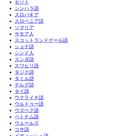
セソト
シンハラ語
スロバキア
スロベニア語
ソマリア
サモア人
スコットランドゲール語
ショナ語
シンド人
スンダ語
スワヒリ語
タジク語
タミル語
テルグ語
タイ語
ウクライナ語
ウルドゥー語
ウズベク語
ベトナム語
ウェールズ
コサ語
イディッシュ語