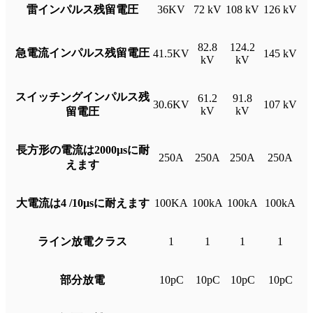
雷インパルス残留電圧
36KV
72 kV
108 kV
126 kV
82.8
124.2
急電流インパルス残留電圧
41.5KV
145 kV
kV
kV
スイッチングインパルス残
61.2
91.8
30.6KV
107 kV
kV
kV
留電圧
長方形の電流は2000μsに耐
250A
250A
250A
250A
えます
大電流は4 /10μsに耐えます
100KA
100kA
100kA
100kA
ライン放電クラス
1
1
1
1
部分放電
10pC
10pC
10pC
10pC