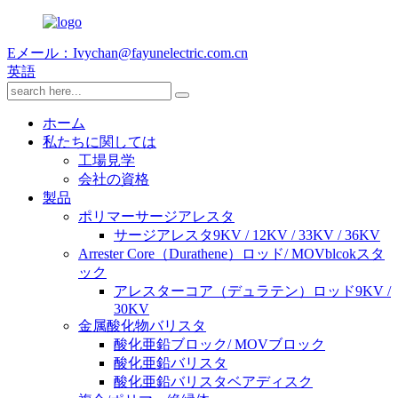
Eメール：Ivychan@fayunelectric.com.cn
英語
ホーム
私たちに関しては
工場見学
会社の資格
製品
ポリマーサージアレスタ
サージアレスタ9KV / 12KV / 33KV / 36KV
Arrester Core（Durathene）ロッド/ MOVblcokスタ
ック
アレスターコア（デュラテン）ロッド9KV /
30KV
金属酸化物バリスタ
酸化亜鉛ブロック/ MOVブロック
酸化亜鉛バリスタ
酸化亜鉛バリスタベアディスク