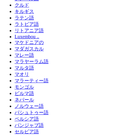
クルド
キルギス
ラテン語
ラトビア語
リトアニア語
Luxembou ..
マケドニアの
マダガスカル
マレー語
マラヤーラム語
マルタ語
マオリ
マラーティー語
モンゴル
ビルマ語
ネパール
ノルウェー語
パシュトゥー語
ペルシア語
パンジャブ語
セルビア語