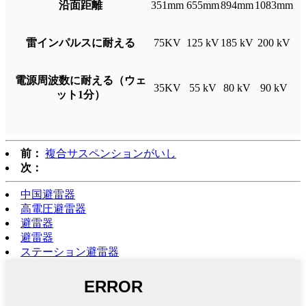
沿面距離
351mm
655mm
894mm
1083mm
雷インパルスに耐える
75KV
125 kV
185 kV
200 kV
電源周波数に耐える（ウェ
35KV
55 kV
80 kV
90 kV
ット1分）
前：
複合サスペンションがいし
次：
中国避雷器
高電圧避雷器
避雷器
避雷器
ステーション避雷器