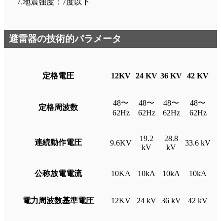
7.地震強度：7度以下
避雷器の技術的パラメータ
定格電圧
12KV
24
K
V
36
K
V
42
K
V
48〜
48〜
48〜
48〜
定格周波数
62Hz
62Hz
62Hz
62Hz
19.2
28.8
連続動作電圧
9.6KV
33.6 kV
kV
kV
公称放電電流
10KA
10kA
10kA
10kA
電力周波数基準電圧
12KV
24 kV
36 kV
42 kV