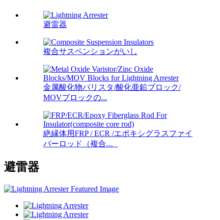
避雷器
複合サスペンションがいし
金属酸化物バリスタ/酸化亜鉛ブロック/
MOVブロックの...
絶縁体用FRP / ECR /エポキシグラスファイ
バーロッド（複合..。
避雷器