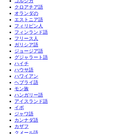
コルシカ
クロアチア語
オランダの
エストニア語
フィリピン人
フィンランド語
フリース人
ガリシア語
ジョージア語
グジャラート語
ハイチ
ハウサ語
ハワイアン
ヘブライ語
モン族
ハンガリー語
アイスランド語
イボ
ジャワ語
カンナダ語
カザフ
クメール語