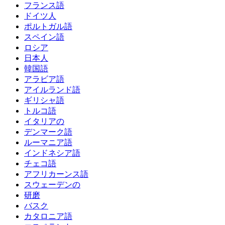
フランス語
ドイツ人
ポルトガル語
スペイン語
ロシア
日本人
韓国語
アラビア語
アイルランド語
ギリシャ語
トルコ語
イタリアの
デンマーク語
ルーマニア語
インドネシア語
チェコ語
アフリカーンス語
スウェーデンの
研磨
バスク
カタロニア語