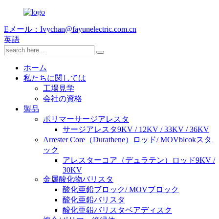
Eメール：Ivychan@fayunelectric.com.cn
英語
ホーム
私たちに関しては
工場見学
会社の資格
製品
ポリマーサージアレスタ
サージアレスタ9KV / 12KV / 33KV / 36KV
Arrester Core（Durathene）ロッド/ MOVblcokスタ
ック
アレスターコア（デュラテン）ロッド9KV /
30KV
金属酸化物バリスタ
酸化亜鉛ブロック/ MOVブロック
酸化亜鉛バリスタ
酸化亜鉛バリスタベアディスク