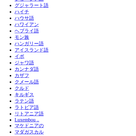
グジャラート語
ハイチ
ハウサ語
ハワイアン
ヘブライ語
モン族
ハンガリー語
アイスランド語
イボ
ジャワ語
カンナダ語
カザフ
クメール語
クルド
キルギス
ラテン語
ラトビア語
リトアニア語
Luxembou ..
マケドニアの
マダガスカル