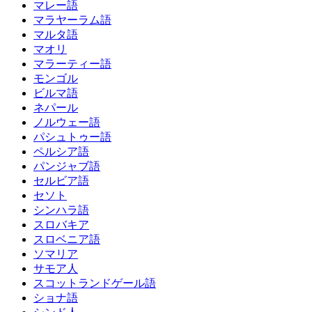
マレー語
マラヤーラム語
マルタ語
マオリ
マラーティー語
モンゴル
ビルマ語
ネパール
ノルウェー語
パシュトゥー語
ペルシア語
パンジャブ語
セルビア語
セソト
シンハラ語
スロバキア
スロベニア語
ソマリア
サモア人
スコットランドゲール語
ショナ語