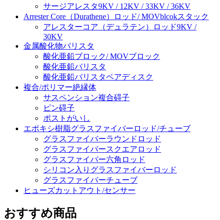
サージアレスタ9KV / 12KV / 33KV / 36KV
Arrester Core（Durathene）ロッド/ MOVblcokスタック
アレスターコア（デュラテン）ロッド9KV /
30KV
金属酸化物バリスタ
酸化亜鉛ブロック/ MOVブロック
酸化亜鉛バリスタ
酸化亜鉛バリスタベアディスク
複合/ポリマー絶縁体
サスペンション複合碍子
ピン碍子
ポストがいし
エポキシ樹脂グラスファイバーロッド/チューブ
グラスファイバーラウンドロッド
グラスファイバースクエアロッド
グラスファイバー六角ロッド
シリコン入りグラスファイバーロッド
グラスファイバーチューブ
ヒューズカットアウト/センサー
おすすめ商品