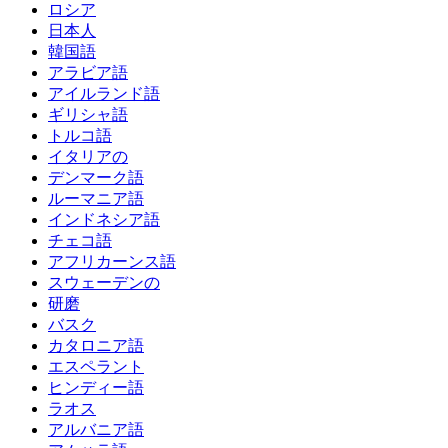
ロシア
日本人
韓国語
アラビア語
アイルランド語
ギリシャ語
トルコ語
イタリアの
デンマーク語
ルーマニア語
インドネシア語
チェコ語
アフリカーンス語
スウェーデンの
研磨
バスク
カタロニア語
エスペラント
ヒンディー語
ラオス
アルバニア語