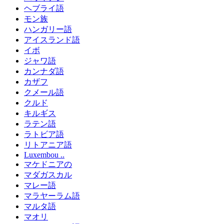
ヘブライ語
モン族
ハンガリー語
アイスランド語
イボ
ジャワ語
カンナダ語
カザフ
クメール語
クルド
キルギス
ラテン語
ラトビア語
リトアニア語
Luxembou ..
マケドニアの
マダガスカル
マレー語
マラヤーラム語
マルタ語
マオリ