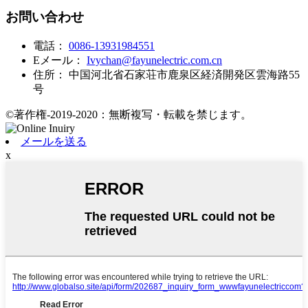
お問い合わせ
電話：
0086-13931984551
Eメール：
Ivychan@fayunelectric.com.cn
住所：
中国河北省石家荘市鹿泉区経済開発区雲海路55
号
©著作権-2019-2020：無断複写・転載を禁じます。
メールを送る
x