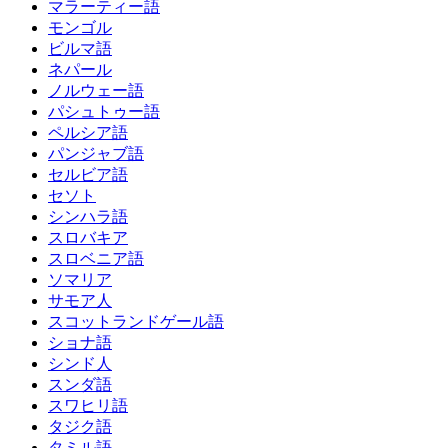
マラーティー語
モンゴル
ビルマ語
ネパール
ノルウェー語
パシュトゥー語
ペルシア語
パンジャブ語
セルビア語
セソト
シンハラ語
スロバキア
スロベニア語
ソマリア
サモア人
スコットランドゲール語
ショナ語
シンド人
スンダ語
スワヒリ語
タジク語
タミル語