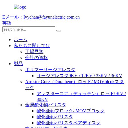
Eメール：Ivychan@fayunelectric.com.cn
英語
ホーム
私たちに関しては
工場見学
会社の資格
製品
ポリマーサージアレスタ
サージアレスタ9KV / 12KV / 33KV / 36KV
Arrester Core（Durathene）ロッド/ MOVblcokスタ
ック
アレスターコア（デュラテン）ロッド9KV /
30KV
金属酸化物バリスタ
酸化亜鉛ブロック/ MOVブロック
酸化亜鉛バリスタ
酸化亜鉛バリスタベアディスク