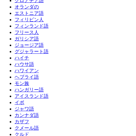
クロアチア語
オランダの
エストニア語
フィリピン人
フィンランド語
フリース人
ガリシア語
ジョージア語
グジャラート語
ハイチ
ハウサ語
ハワイアン
ヘブライ語
モン族
ハンガリー語
アイスランド語
イボ
ジャワ語
カンナダ語
カザフ
クメール語
クルド