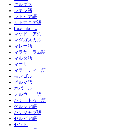
キルギス
ラテン語
ラトビア語
リトアニア語
Luxembou ..
マケドニアの
マダガスカル
マレー語
マラヤーラム語
マルタ語
マオリ
マラーティー語
モンゴル
ビルマ語
ネパール
ノルウェー語
パシュトゥー語
ペルシア語
パンジャブ語
セルビア語
セソト