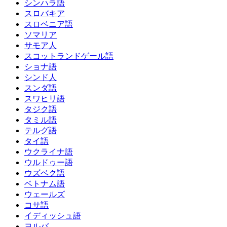
シンハラ語
スロバキア
スロベニア語
ソマリア
サモア人
スコットランドゲール語
ショナ語
シンド人
スンダ語
スワヒリ語
タジク語
タミル語
テルグ語
タイ語
ウクライナ語
ウルドゥー語
ウズベク語
ベトナム語
ウェールズ
コサ語
イディッシュ語
ヨルバ