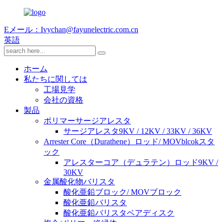
Eメール：Ivychan@fayunelectric.com.cn
英語
ホーム
私たちに関しては
工場見学
会社の資格
製品
ポリマーサージアレスタ
サージアレスタ9KV / 12KV / 33KV / 36KV
Arrester Core（Durathene）ロッド/ MOVblcokスタ
ック
アレスターコア（デュラテン）ロッド9KV /
30KV
金属酸化物バリスタ
酸化亜鉛ブロック/ MOVブロック
酸化亜鉛バリスタ
酸化亜鉛バリスタベアディスク